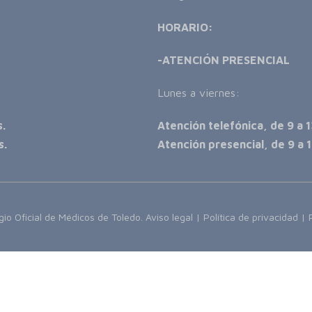
HORARIO:
-ATENCIÓN PRESENCIAL
Lunes a viernes:
s.
Atención telefónica, de 9 a 1
s.
Atención presencial, de 9 a 1
io Oficial de Médicos de Toledo.
Aviso legal
|
Política de privacidad
|