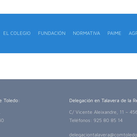
EL COLEGIO
FUNDACIÓN
NORMATIVA
PAIME
AG
e Toledo:
Delegación en Talavera de la R
.
C/ Vicente Aleixandre, 11 – 45
40
Teléfonos: 925 80 85 14
delegaciontalavera@comtoledo